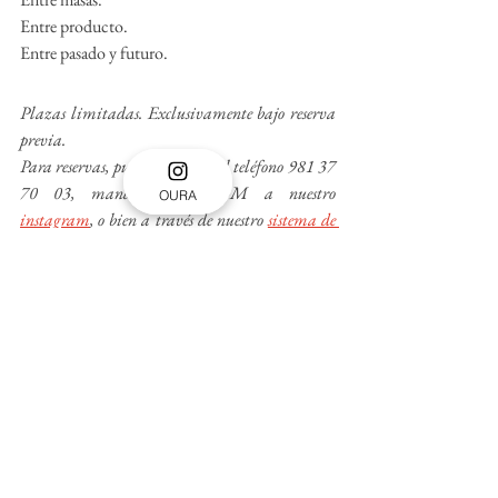
Entre producto.
Entre pasado y futuro.
Plazas limitadas. Exclusivamente bajo reserva 
previa.
Para reservas, pueden llamar al teléfono
 981 37 
70 03, mandarnos un DM a nuestro 
OURA
instagram
, o bien a través de nuestro 
sistema de 
reservas
, indicando nombre, apellido y 
escribiendo Pizza Week, en el concepto. 
Ver todo
Entradas recientes