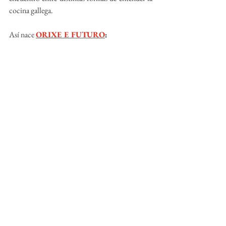
cocina gallega.
Así nace 
ORIXE E FUTURO
: